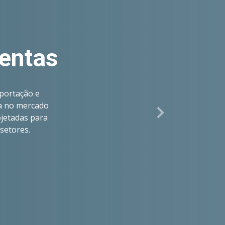
x ?
iedade de
o personalizado
ar com a KBox
so das suas