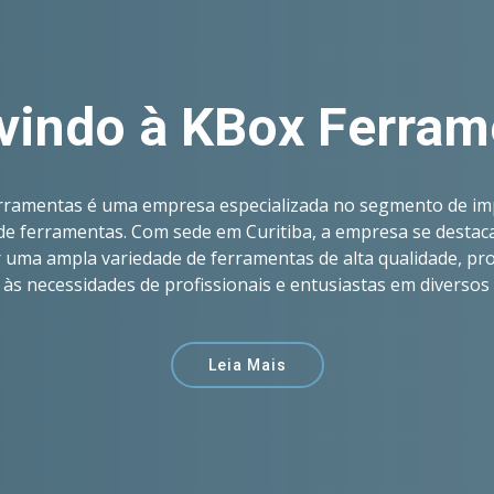
rque escolher a KBo
erramentas é a escolha ideal porque oferece uma ampla var
 alta qualidade, suporte técnico especializado, atendiment
e atualizada com as tendências do mercado. Você pode cont
cer ferramentas duráveis e eficientes, auxiliando no suces
atividades.
Leia Mais