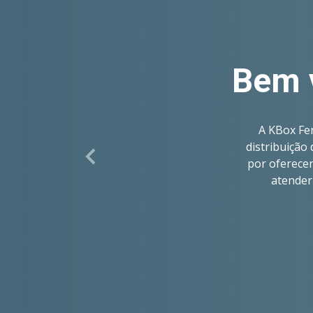
Po
A KBox F
ferramentas de
e está sempr
para forne